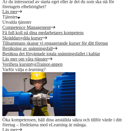
Är du intresserad av starta eget eller är det du som ska stå för
företagets elbehörighet?
Läs mer
Tjänster
Utvalda tjänster
Competence Management
Få full koll på dina medarbetares kompetens
Skräddarsydda kurser
Tillsammans skapar vi engagerande kurser för ditt företag
Beräkning av spänningsfall
Beräkna det förväntade totala spänningsfallet i kablar
Läs mer om våra tjänster
Verifiera kursintyg
Trainor-appen
Varför välja e-learning?
Öka kompetensen, håll dina anställda säkra och tillför värde i ditt
företag – fördelarna med eLearning är många.
Läs mer