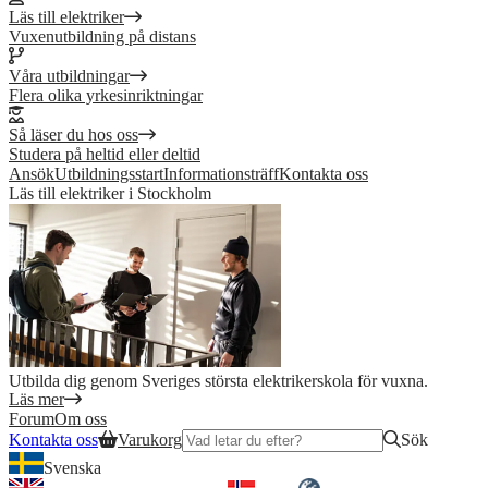
Läs till elektriker
Vuxenutbildning på distans
Våra utbildningar
Flera olika yrkesinriktningar
Så läser du hos oss
Studera på heltid eller deltid
Ansök
Utbildningsstart
Informationsträff
Kontakta oss
Läs till elektriker i Stockholm
Utbilda dig genom Sveriges största elektrikerskola för vuxna.
Läs mer
Forum
Om oss
Kontakta oss
Varukorg
Sök
Svenska