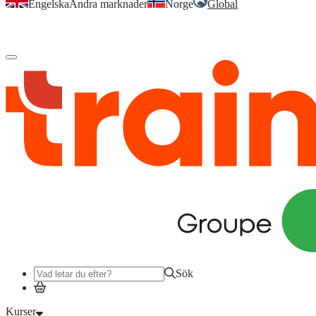
Engelska
Andra marknader
Norge
Global
Logga in
för att komma åt dina kurser, kompetensöversikt och mer.
Sök
Kurser