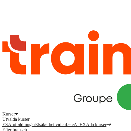
Logga in
för att komma åt dina kurser, kompetensöversikt och mer.
Registrera dig
Logga in
Kurser
Utvalda kurser
ESA-utbildningar
Elsäkerhet vid arbete
ATEX
Alla kurser
Efter bransch