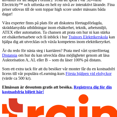
Electricity™ och utforska en helt ny nivå av interaktivt lärande. Fina
priser utlovas till de som toppar high score under mässans båda
dagar!
Våra experter finns på plats för att diskutera företagsförlagda,
skräddarsydda utbildningar inom elsäkerhet, teknik, arbetsmiljö,
ATEX eller automation. Ta chansen att prata om hur ni kan stärka
ert elsäkerhetsarbete och få inblick i hur
Trainors Elektrikerskola
kan
hjälpa dig att utvecklas och växla kompetens inom elektrikeryrket.
Är du redo för nästa steg i karriären? Prata med vårt systerföretag
Distansia
om hur du kan utveckla dina möjligheter genom att läsa
Auktorisation A, AL eller B – som du läser 100% på distans.
Som ett extra tack för att du besöker vår monter får du en kostnadsfri
licens till vår populära eLearning-kurs
Första hjälpen vid elolyckor
(värde ca 500 kr).
Elmässan är dessutom gratis att besöka.
Registrera dig för din
kostnadsfria biljett här!