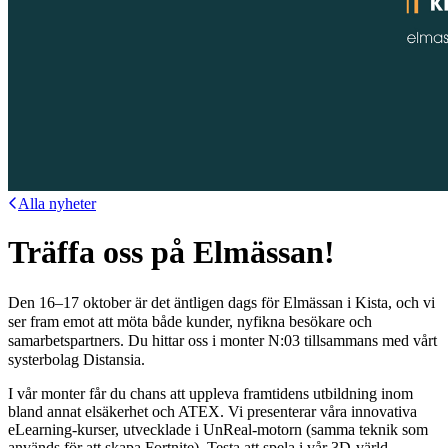
Alla nyheter
Träffa oss på Elmässan!
Den 16–17 oktober är det äntligen dags för Elmässan i Kista, och vi
ser fram emot att möta både kunder, nyfikna besökare och
samarbetspartners. Du hittar oss i monter N:03 tillsammans med vårt
systerbolag Distansia.
I vår monter får du chans att uppleva framtidens utbildning inom
bland annat elsäkerhet och ATEX. Vi presenterar våra innovativa
eLearning-kurser, utvecklade i UnReal-motorn (samma teknik som
används för att skapa Fortnite). Testa att spela i vår 3D-värld