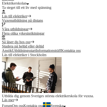
Elektrikerskolan
Ta steget till ett liv med spänning
Läs till elektriker
Vuxenutbildning på distans
Våra utbildningar
Flera olika yrkesinriktningar
Så läser du hos oss
Studera på heltid eller deltid
Ansök
Utbildningsstart
Informationsträff
Kontakta oss
Läs till elektriker i Stockholm
Utbilda dig genom Sveriges största elektrikerskola för vuxna.
Läs mer
Forum
Om oss
Kontakta oss
Svenska