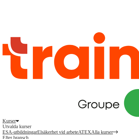
Logga in
för att komma åt dina kurser, kompetensöversikt och mer.
Registrera dig
Logga in
Kurser
Utvalda kurser
ESA-utbildningar
Elsäkerhet vid arbete
ATEX
Alla kurser
Efter bransch