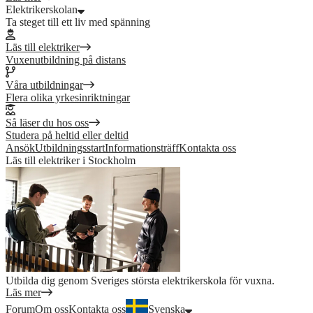
Elektrikerskolan
Ta steget till ett liv med spänning
Läs till elektriker
Vuxenutbildning på distans
Våra utbildningar
Flera olika yrkesinriktningar
Så läser du hos oss
Studera på heltid eller deltid
Ansök
Utbildningsstart
Informationsträff
Kontakta oss
Läs till elektriker i Stockholm
Utbilda dig genom Sveriges största elektrikerskola för vuxna.
Läs mer
Forum
Om oss
Kontakta oss
Svenska