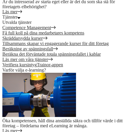
Är du intresserad av starta eget eller är det du som ska stå för
företagets elbehörighet?
Läs mer
Tjänster
Utvalda tjänster
Competence Management
Få full koll på dina medarbetares kompetens
Skräddarsydda kurser
Tillsammans skapar vi engagerande kurser för ditt företag
Beräkning av spänningsfall
Beräkna det förväntade totala spänningsfallet i kablar
Läs mer om våra tjänster
Verifiera kursintyg
Trainor-appen
Varför välja e-learning?
Öka kompetensen, håll dina anställda säkra och tillför värde i ditt
företag – fördelarna med eLearning är många.
Läs mer