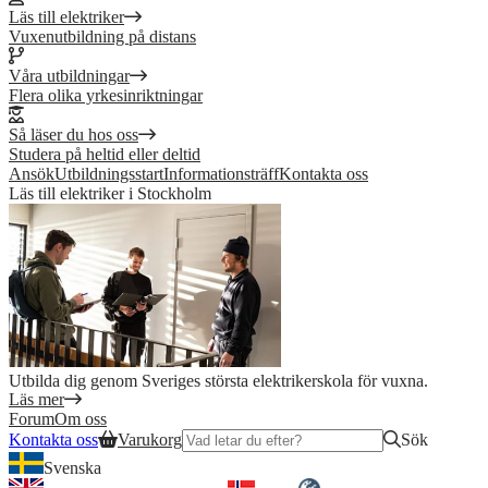
Läs till elektriker
Vuxenutbildning på distans
Våra utbildningar
Flera olika yrkesinriktningar
Så läser du hos oss
Studera på heltid eller deltid
Ansök
Utbildningsstart
Informationsträff
Kontakta oss
Läs till elektriker i Stockholm
Utbilda dig genom Sveriges största elektrikerskola för vuxna.
Läs mer
Forum
Om oss
Kontakta oss
Varukorg
Sök
Svenska