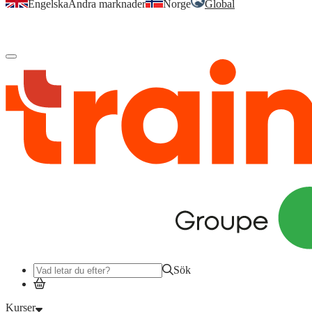
Engelska
Andra marknader
Norge
Global
Logga in
för att komma åt dina kurser, kompetensöversikt och mer.
Sök
Kurser