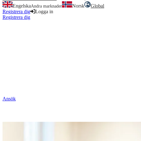
Engelska
Norsk
Global
Andra marknader
Registrera dig
Logga in
Registrera dig
Logga in
Elektrikerskolan
Ansök
Ansök genom företag
Ansök genom företag
Det går utmärkt att kombinera utbildningen med arbete då den är på
distans och du endast behöver vara på plats ett visst antal tillfällen.
Du kan läsa utbildningen på heltid eller deltid. Det går dock inte att
få studiemedel genom CSN när ett företag bekostar din utbildning.
Ansök