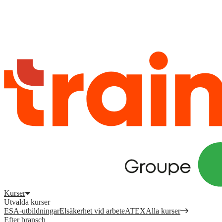
Logga in
för att komma åt dina kurser, kompetensöversikt och mer.
Registrera dig
Logga in
Kurser
Utvalda kurser
ESA-utbildningar
Elsäkerhet vid arbete
ATEX
Alla kurser
Efter bransch