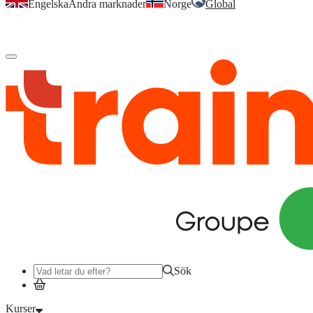
Engelska
Andra marknader
Norge
Global
Logga in
för att komma åt dina kurser, kompetensöversikt och mer.
Sök
Kurser