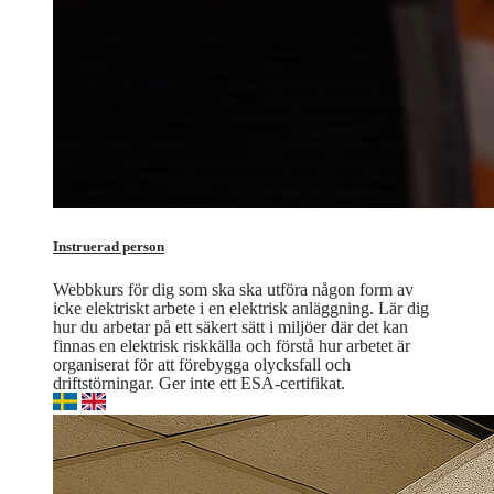
Instruerad person
Webbkurs för dig som ska ska utföra någon form av
icke elektriskt arbete i en elektrisk anläggning. Lär dig
hur du arbetar på ett säkert sätt i miljöer där det kan
finnas en elektrisk riskkälla och förstå hur arbetet är
organiserat för att förebygga olycksfall och
driftstörningar. Ger inte ett ESA-certifikat.