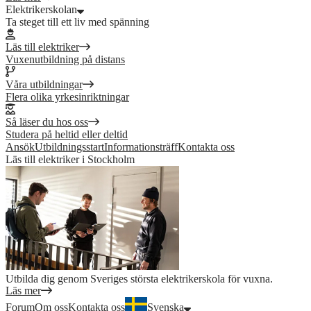
Elektrikerskolan
Ta steget till ett liv med spänning
Läs till elektriker
Vuxenutbildning på distans
Våra utbildningar
Flera olika yrkesinriktningar
Så läser du hos oss
Studera på heltid eller deltid
Ansök
Utbildningsstart
Informationsträff
Kontakta oss
Läs till elektriker i Stockholm
Utbilda dig genom Sveriges största elektrikerskola för vuxna.
Läs mer
Forum
Om oss
Kontakta oss
Svenska