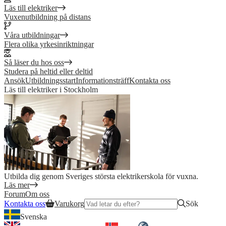
Läs till elektriker
Vuxenutbildning på distans
Våra utbildningar
Flera olika yrkesinriktningar
Så läser du hos oss
Studera på heltid eller deltid
Ansök
Utbildningsstart
Informationsträff
Kontakta oss
Läs till elektriker i Stockholm
Utbilda dig genom Sveriges största elektrikerskola för vuxna.
Läs mer
Forum
Om oss
Kontakta oss
Varukorg
Sök
Svenska