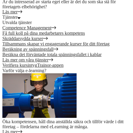
Är du intresserad av starta eget eller är det du som ska stå för
företagets elbehörighet?
Läs mer
Tjänster
Utvalda tjänster
Competence Management
Få full koll på dina medarbetares kompetens
Skräddarsydda kurser
Tillsammans skapar vi engagerande kurser för ditt företag
Beräkning av spänningsfall
Beräkna det förväntade totala spänningsfallet i kablar
Läs mer om våra tjänster
Verifiera kursintyg
Trainor-appen
Varför välja e-learning?
Öka kompetensen, håll dina anställda säkra och tillför värde i ditt
företag – fördelarna med eLearning är många.
Läs mer