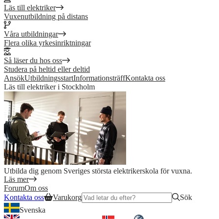
Läs till elektriker
Vuxenutbildning på distans
Våra utbildningar
Flera olika yrkesinriktningar
Så läser du hos oss
Studera på heltid eller deltid
Ansök
Utbildningsstart
Informationsträff
Kontakta oss
Läs till elektriker i Stockholm
Utbilda dig genom Sveriges största elektrikerskola för vuxna.
Läs mer
Forum
Om oss
Kontakta oss
Varukorg
Sök
Svenska