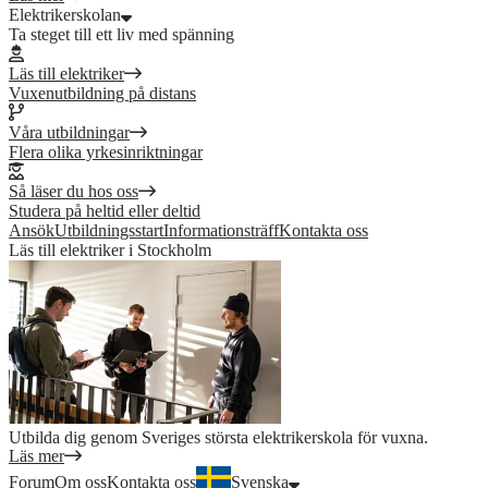
Elektrikerskolan
Ta steget till ett liv med spänning
Läs till elektriker
Vuxenutbildning på distans
Våra utbildningar
Flera olika yrkesinriktningar
Så läser du hos oss
Studera på heltid eller deltid
Ansök
Utbildningsstart
Informationsträff
Kontakta oss
Läs till elektriker i Stockholm
Utbilda dig genom Sveriges största elektrikerskola för vuxna.
Läs mer
Forum
Om oss
Kontakta oss
Svenska