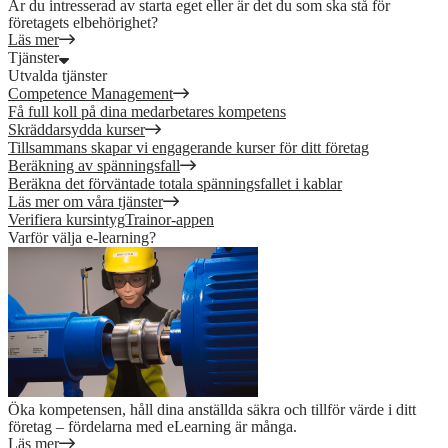
Är du intresserad av starta eget eller är det du som ska stå för
företagets elbehörighet?
Läs mer
Tjänster
Utvalda tjänster
Competence Management
Få full koll på dina medarbetares kompetens
Skräddarsydda kurser
Tillsammans skapar vi engagerande kurser för ditt företag
Beräkning av spänningsfall
Beräkna det förväntade totala spänningsfallet i kablar
Läs mer om våra tjänster
Verifiera kursintyg
Trainor-appen
Varför välja e-learning?
Öka kompetensen, håll dina anställda säkra och tillför värde i ditt
företag – fördelarna med eLearning är många.
Läs mer