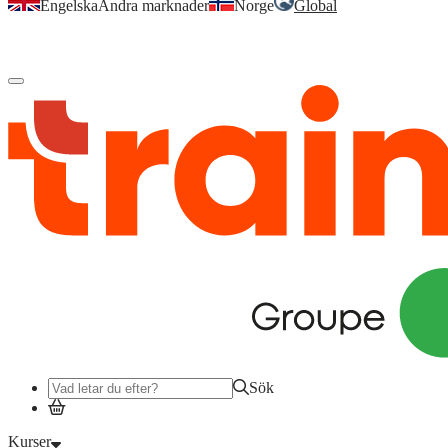
Engelska
Andra marknader
Norge
Global
Logga in
för att komma åt dina kurser, kompetensöversikt och mer.
Sök
Kurser