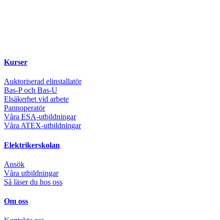
Kurser
Auktoriserad elinstallatör
Bas-P och Bas-U
Elsäkerhet vid arbete
Pannoperatör
Våra ESA-utbildningar
Våra ATEX-utbildningar
Elektrikerskolan
Ansök
Våra utbildningar
Så läser du hos oss
Om oss