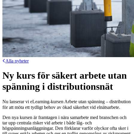
Alla nyheter
Ny kurs för säkert arbete utan
spänning i distributionsnät
Nu lanserar vi eLearning-kursen Arbete utan spänning – distribution
för att möta ett tydligt behov av ökad säkerhet vid elnätsarbete.
Den nya kursen är framtagen i nära samarbete med branschen och
tar upp centrala risker vid arbete i både låg- och
högspänningsanläggningar. Den förklarar varför olyckor ofta sker i
till synes enkla arbeten och ger en tydlig genomgång av riskmoment