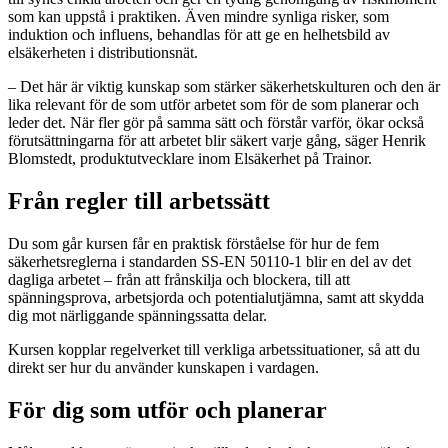
som kan uppstå i praktiken. Även mindre synliga risker, som
induktion och influens, behandlas för att ge en helhetsbild av
elsäkerheten i distributionsnät.
– Det här är viktig kunskap som stärker säkerhetskulturen och den är
lika relevant för de som utför arbetet som för de som planerar och
leder det. När fler gör på samma sätt och förstår varför, ökar också
förutsättningarna för att arbetet blir säkert varje gång, säger Henrik
Blomstedt, produktutvecklare inom Elsäkerhet på Trainor.
Från regler till arbetssätt
Du som går kursen får en praktisk förståelse för hur de fem
säkerhetsreglerna i standarden SS-EN 50110-1 blir en del av det
dagliga arbetet – från att frånskilja och blockera, till att
spänningsprova, arbetsjorda och potentialutjämna, samt att skydda
dig mot närliggande spänningssatta delar.
Kursen kopplar regelverket till verkliga arbetssituationer, så att du
direkt ser hur du använder kunskapen i vardagen.
För dig som utför och planerar