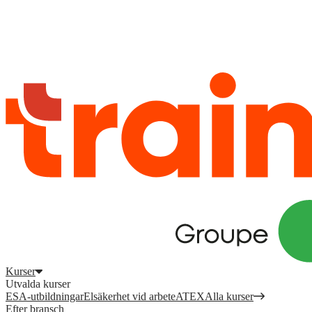
Logga in
för att komma åt dina kurser, kompetensöversikt och mer.
Registrera dig
Logga in
Kurser
Utvalda kurser
ESA-utbildningar
Elsäkerhet vid arbete
ATEX
Alla kurser
Efter bransch