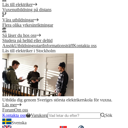
Läs till elektriker
Vuxenutbildning på distans
Våra utbildningar
Flera olika yrkesinriktningar
Så läser du hos oss
Studera på heltid eller deltid
Ansök
Utbildningsstart
Informationsträff
Kontakta oss
Läs till elektriker i Stockholm
Utbilda dig genom Sveriges största elektrikerskola för vuxna.
Läs mer
Forum
Om oss
Kontakta oss
Varukorg
Sök
Svenska