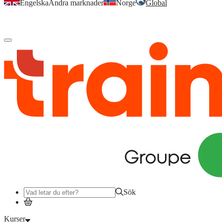
Engelska
Andra marknader
Norge
Global
Logga in
för att komma åt dina kurser, kompetensöversikt och mer.
Sök
Kurser