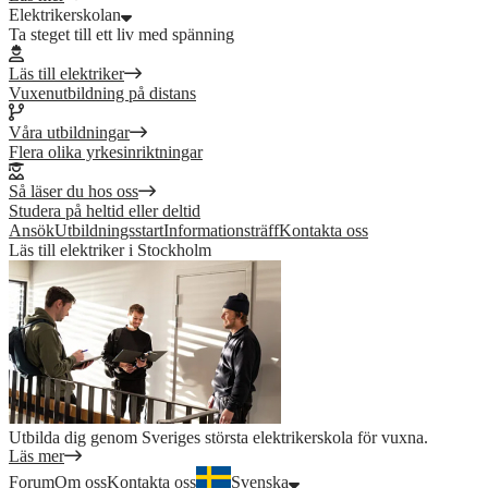
Elektrikerskolan
Ta steget till ett liv med spänning
Läs till elektriker
Vuxenutbildning på distans
Våra utbildningar
Flera olika yrkesinriktningar
Så läser du hos oss
Studera på heltid eller deltid
Ansök
Utbildningsstart
Informationsträff
Kontakta oss
Läs till elektriker i Stockholm
Utbilda dig genom Sveriges största elektrikerskola för vuxna.
Läs mer
Forum
Om oss
Kontakta oss
Svenska