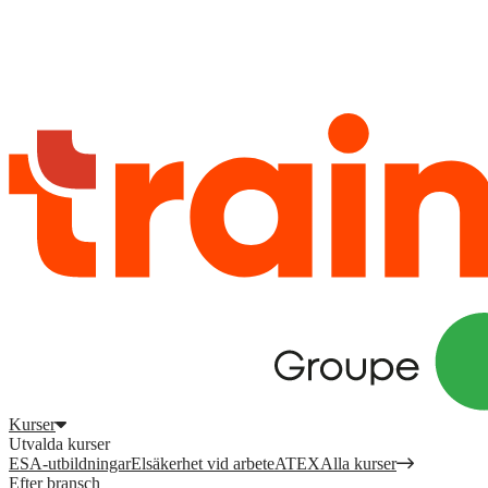
Logga in
för att komma åt dina kurser, kompetensöversikt och mer.
Registrera dig
Logga in
Kurser
Utvalda kurser
ESA-utbildningar
Elsäkerhet vid arbete
ATEX
Alla kurser
Efter bransch