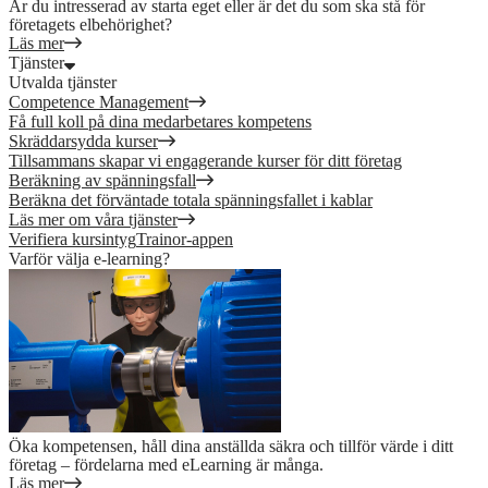
Är du intresserad av starta eget eller är det du som ska stå för
företagets elbehörighet?
Läs mer
Tjänster
Utvalda tjänster
Competence Management
Få full koll på dina medarbetares kompetens
Skräddarsydda kurser
Tillsammans skapar vi engagerande kurser för ditt företag
Beräkning av spänningsfall
Beräkna det förväntade totala spänningsfallet i kablar
Läs mer om våra tjänster
Verifiera kursintyg
Trainor-appen
Varför välja e-learning?
Öka kompetensen, håll dina anställda säkra och tillför värde i ditt
företag – fördelarna med eLearning är många.
Läs mer