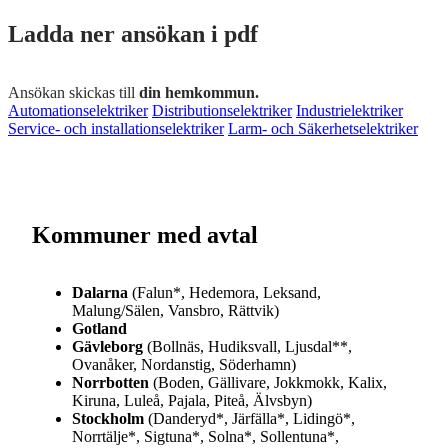
Ladda ner ansökan i pdf
Ansökan skickas till
din hemkommun.
Automationselektriker
Distributionselektriker
Industrielektriker
Service- och installationselektriker
Larm- och Säkerhetselektriker
Kommuner med avtal
Dalarna
(Falun*, Hedemora, Leksand,
Malung/Sälen, Vansbro, Rättvik)
Gotland
Gävleborg
(Bollnäs, Hudiksvall, Ljusdal**,
Ovanåker, Nordanstig, Söderhamn)
Norrbotten
(Boden, Gällivare, Jokkmokk, Kalix,
Kiruna, Luleå, Pajala, Piteå, Älvsbyn)
Stockholm
(
Danderyd*, Järfälla*, Lidingö*,
Norrtälje*, Sigtuna*, Solna*, Sollentuna*,