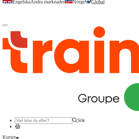
Engelska
Andra marknader
Norge
Global
Logga in
för att komma åt dina kurser, kompetensöversikt och mer.
Sök
Kurser