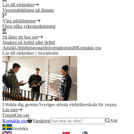
Läs till elektriker
Vuxenutbildning på distans
Våra utbildningar
Flera olika yrkesinriktningar
Så läser du hos oss
Studera på heltid eller deltid
Ansök
Utbildningsstart
Informationsträff
Kontakta oss
Läs till elektriker i Stockholm
Utbilda dig genom Sveriges största elektrikerskola för vuxna.
Läs mer
Forum
Om oss
Kontakta oss
Varukorg
Sök
Svenska