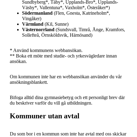
Sundbyberg*, Täby*, Upplands-Bro*, Upplands-
Väsby*, Vallentuna*, Vaxholm*, Österåker*
)
Södermanland
(Flen, Gnesta, Katrineholm*,
Vingåker)
Värmland
(Kil, Sunne)
Västernorrland
(Sundsvall, Timrå, Ånge, Kramfors,
Sollefteå, Örnsköldsvik, Härnösand)
* Använd kommunens webbansökan.
** Boka ett möte med studie- och yrkesvägledare innan
ansökan.
Om kommunen inte har en webbansökan använder du vår
ansökningsblankett. ​
Bifoga alltid dina gymnasiebetyg och ett personligt brev där
du beskriver varför du vill gå utbildningen.
Kommuner utan avtal
Du som bor i en kommun som inte har avtal med oss skickar