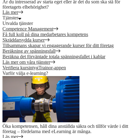
Är du intresserad av starta eget eller är det du som ska stå för
företagets elbehörighet?
Läs mer
Tjänster
Utvalda tjänster
Competence Management
Få full koll på dina medarbetares kompetens
Skräddarsydda kurser
Tillsammans skapar vi engagerande kurser för ditt företag
Beräkning av spänningsfall
Beräkna det förväntade totala spänningsfallet i kablar
Läs mer om våra tjänster
Verifiera kursintyg
Trainor-appen
Varför välja e-learning?
Öka kompetensen, håll dina anställda säkra och tillför värde i ditt
företag – fördelarna med eLearning är många.
Läs mer