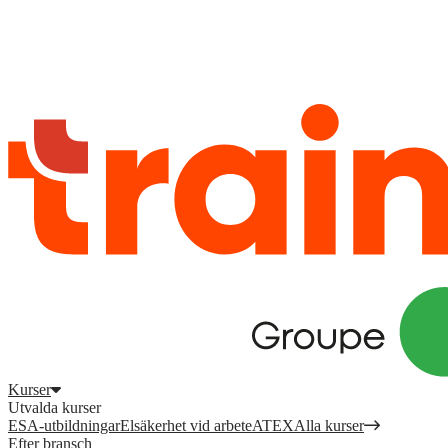
Logga in
för att komma åt dina kurser, kompetensöversikt och mer.
Registrera dig
Logga in
Kurser
Utvalda kurser
ESA-utbildningar
Elsäkerhet vid arbete
ATEX
Alla kurser
Efter bransch