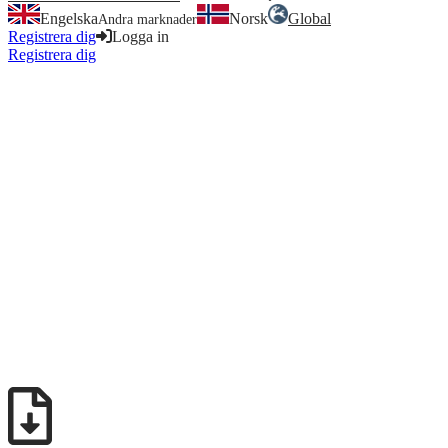
Engelska
Norsk
Global
Andra marknader
Registrera dig
Logga in
Registrera dig
Logga in
Elektrikerskolan
Ansök
Ansök genom vuxenutbildningen
Ansök genom Vuxenutbildningen
Om din hemkommun bekostar din utbildning så betalar du endast
din kurslitteratur, resor och boende själv. Du har även möjlighet att
ansöka om studiemedel hos CSN. Beroende på om din hemkommun
har avtal med oss eller inte så ansöker du till utbildningen på olika
sätt.