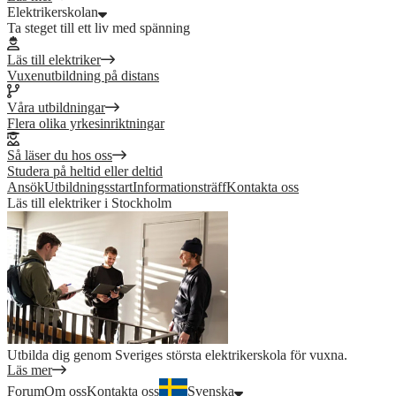
Elektrikerskolan
Ta steget till ett liv med spänning
Läs till elektriker
Vuxenutbildning på distans
Våra utbildningar
Flera olika yrkesinriktningar
Så läser du hos oss
Studera på heltid eller deltid
Ansök
Utbildningsstart
Informationsträff
Kontakta oss
Läs till elektriker i Stockholm
Utbilda dig genom Sveriges största elektrikerskola för vuxna.
Läs mer
Forum
Om oss
Kontakta oss
Svenska