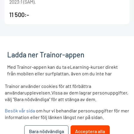
2023:1 (SAM).
11 500:-
Ladda ner Trainor-appen
Med Trainor-appen kan du ta eLearning-kurser direkt
från mobilen eller surfplattan, även om du inte har
täckning. Appen är gratis och du loggar in med samma
Trainor använder cookies för att förbättra
användarnamn och lösenord som du vanligtvis använder
användarupplevelsen.Vissa av dem lagrar personuppgifter,
på trainor.no.
välj "Bara nödvändiga" för att stänga av dem.
LADDA NER
LADDA NER
Besök vår sida
om hur vi behandlar personuppgifter för mer
App Store
Google Play
information eller följ länken längst ner på sidan.
Bara nödvändiga
Acceptera alla