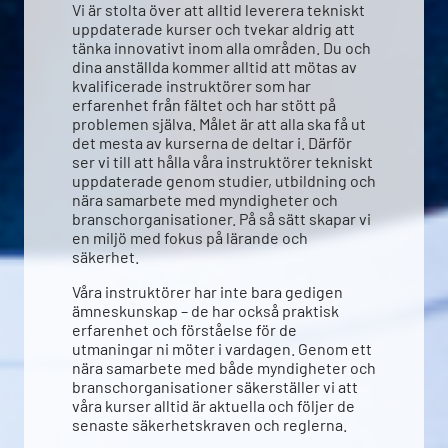
Vi är stolta över att alltid leverera tekniskt
uppdaterade kurser och tvekar aldrig att
tänka innovativt inom alla områden. Du och
dina anställda kommer alltid att mötas av
kvalificerade instruktörer som har
erfarenhet från fältet och har stött på
problemen själva. Målet är att alla ska få ut
det mesta av kurserna de deltar i. Därför
ser vi till att hålla våra instruktörer tekniskt
uppdaterade genom studier, utbildning och
nära samarbete med myndigheter och
branschorganisationer. På så sätt skapar vi
en miljö med fokus på lärande och
säkerhet.
Våra instruktörer har inte bara gedigen
ämneskunskap – de har också praktisk
erfarenhet och förståelse för de
utmaningar ni möter i vardagen. Genom ett
nära samarbete med både myndigheter och
branschorganisationer säkerställer vi att
våra kurser alltid är aktuella och följer de
senaste säkerhetskraven och reglerna.