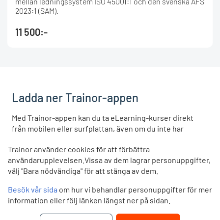
mellan ledningssystem ISO 45001:1 och den svenska AFS
2023:1 (SAM).
11 500:-
Ladda ner Trainor-appen
Med Trainor-appen kan du ta eLearning-kurser direkt
från mobilen eller surfplattan, även om du inte har
täckning. Appen är gratis och du loggar in med samma
Trainor använder cookies för att förbättra
användarnamn och lösenord som du vanligtvis använder
användarupplevelsen.Vissa av dem lagrar personuppgifter,
på trainor.no.
välj "Bara nödvändiga" för att stänga av dem.
LADDA NER
LADDA NER
Besök vår sida
om hur vi behandlar personuppgifter för mer
App Store
Google Play
information eller följ länken längst ner på sidan.