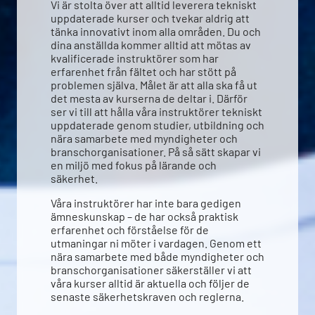
Vi är stolta över att alltid leverera tekniskt
uppdaterade kurser och tvekar aldrig att
tänka innovativt inom alla områden. Du och
dina anställda kommer alltid att mötas av
kvalificerade instruktörer som har
erfarenhet från fältet och har stött på
problemen själva. Målet är att alla ska få ut
det mesta av kurserna de deltar i. Därför
ser vi till att hålla våra instruktörer tekniskt
uppdaterade genom studier, utbildning och
nära samarbete med myndigheter och
branschorganisationer. På så sätt skapar vi
en miljö med fokus på lärande och
säkerhet.
Våra instruktörer har inte bara gedigen
ämneskunskap – de har också praktisk
erfarenhet och förståelse för de
utmaningar ni möter i vardagen. Genom ett
nära samarbete med både myndigheter och
branschorganisationer säkerställer vi att
våra kurser alltid är aktuella och följer de
senaste säkerhetskraven och reglerna.