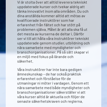
Vi är stolta över att alltid leverera tekniskt
uppdaterade kurser och tvekar aldrig att
tänka innovativt inom alla områden. Du och
dina anställda kommer alltid att mötas av
kvalificerade instruktörer som har
erfarenhet från fältet och har stött på
problemen själva. Målet är att alla ska få ut
det mesta av kurserna de deltar i. Därför
ser vi till att hålla våra instruktörer tekniskt
uppdaterade genom studier, utbildning och
nära samarbete med myndigheter och
branschorganisationer. På så sätt skapar vi
en miljö med fokus på lärande och
säkerhet.
Våra instruktörer har inte bara gedigen
ämneskunskap – de har också praktisk
erfarenhet och förståelse för de
utmaningar ni möter i vardagen. Genom ett
nära samarbete med både myndigheter och
branschorganisationer säkerställer vi att
våra kurser alltid är aktuella och följer de
senaste säkerhetskraven och reglerna.