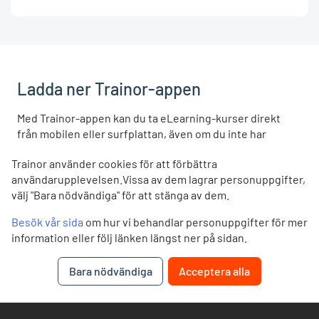
Ladda ner Trainor-appen
Med Trainor-appen kan du ta eLearning-kurser direkt
från mobilen eller surfplattan, även om du inte har
täckning. Appen är gratis och du loggar in med samma
Trainor använder cookies för att förbättra
användarnamn och lösenord som du vanligtvis använder
användarupplevelsen.Vissa av dem lagrar personuppgifter,
på trainor.no.
välj "Bara nödvändiga" för att stänga av dem.
LADDA NER
LADDA NER
Besök vår sida
om hur vi behandlar personuppgifter för mer
App Store
Google Play
information eller följ länken längst ner på sidan.
Bara nödvändiga
Acceptera alla