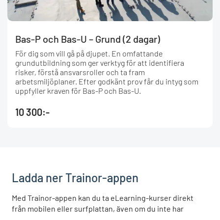
Bas-P och Bas-U – Grund (2 dagar)
För dig som vill gå på djupet. En omfattande
grundutbildning som ger verktyg för att identifiera
risker, förstå ansvarsroller och ta fram
arbetsmiljöplaner. Efter godkänt prov får du intyg som
uppfyller kraven för Bas-P och Bas-U.
10 300:-
Ladda ner Trainor-appen
Med Trainor-appen kan du ta eLearning-kurser direkt
från mobilen eller surfplattan, även om du inte har
täckning. Appen är gratis och du loggar in med samma