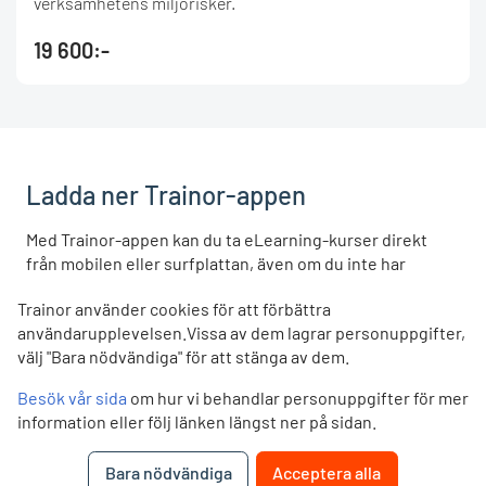
verksamhetens miljörisker.
19 600:-
Ladda ner Trainor-appen
Med Trainor-appen kan du ta eLearning-kurser direkt
från mobilen eller surfplattan, även om du inte har
täckning. Appen är gratis och du loggar in med samma
Trainor använder cookies för att förbättra
användarnamn och lösenord som du vanligtvis använder
användarupplevelsen.Vissa av dem lagrar personuppgifter,
på trainor.no.
välj "Bara nödvändiga" för att stänga av dem.
LADDA NER
LADDA NER
Besök vår sida
om hur vi behandlar personuppgifter för mer
App Store
Google Play
information eller följ länken längst ner på sidan.
Bara nödvändiga
Acceptera alla