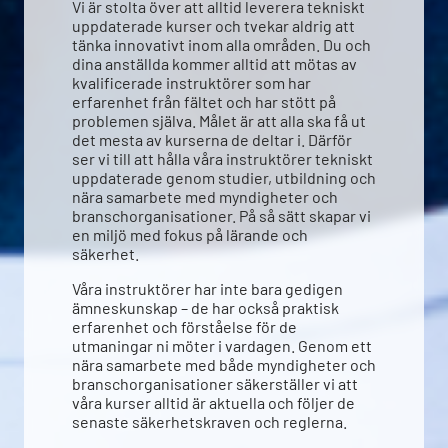
Vi är stolta över att alltid leverera tekniskt
uppdaterade kurser och tvekar aldrig att
tänka innovativt inom alla områden. Du och
dina anställda kommer alltid att mötas av
kvalificerade instruktörer som har
erfarenhet från fältet och har stött på
problemen själva. Målet är att alla ska få ut
det mesta av kurserna de deltar i. Därför
ser vi till att hålla våra instruktörer tekniskt
uppdaterade genom studier, utbildning och
nära samarbete med myndigheter och
branschorganisationer. På så sätt skapar vi
en miljö med fokus på lärande och
säkerhet.
Våra instruktörer har inte bara gedigen
ämneskunskap – de har också praktisk
erfarenhet och förståelse för de
utmaningar ni möter i vardagen. Genom ett
nära samarbete med både myndigheter och
branschorganisationer säkerställer vi att
våra kurser alltid är aktuella och följer de
senaste säkerhetskraven och reglerna.