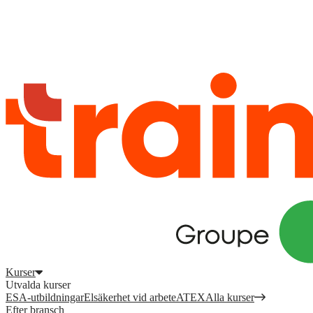
Logga in
för att komma åt dina kurser, kompetensöversikt och mer.
Registrera dig
Logga in
Kurser
Utvalda kurser
ESA-utbildningar
Elsäkerhet vid arbete
ATEX
Alla kurser
Efter bransch