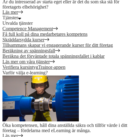
Är du intresserad av starta eget eller är det du som ska stå för
företagets elbehörighet?
Läs mer
Tjänster
Utvalda tjänster
Competence Management
Få full koll på dina medarbetares kompetens
Skräddarsydda kurser
Tillsammans skapar vi engagerande kurser för ditt företag
Beräkning av spänningsfall
Beräkna det förväntade totala spänningsfallet i kablar
Läs mer om våra tjänster
Verifiera kursintyg
Trainor-appen
Varför välja e-learning?
Öka kompetensen, håll dina anställda säkra och tillför värde i ditt
företag – fördelarna med eLearning är många.
Läs mer