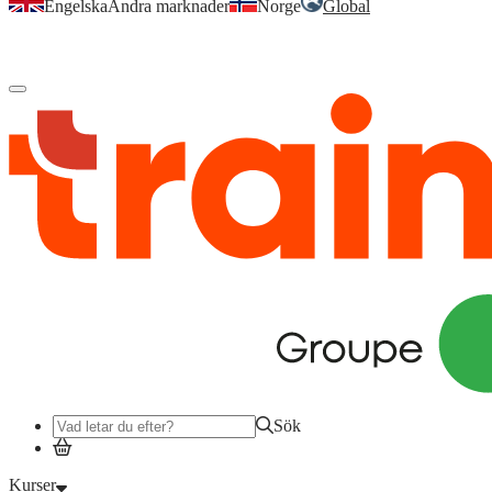
Engelska
Andra marknader
Norge
Global
Logga in
för att komma åt dina kurser, kompetensöversikt och mer.
Sök
Kurser