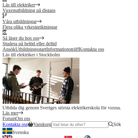
Läs till elektriker
Vuxenutbildning på distans
Våra utbildningar
Flera olika yrkesinriktningar
Så läser du hos oss
Studera på heltid eller deltid
Ansök
Utbildningsstart
Informationsträff
Kontakta oss
Läs till elektriker i Stockholm
Utbilda dig genom Sveriges största elektrikerskola för vuxna.
Läs mer
Forum
Om oss
Kontakta oss
Varukorg
Sök
Svenska