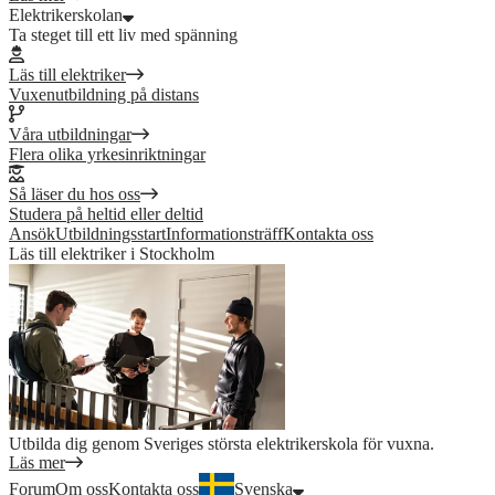
Elektrikerskolan
Ta steget till ett liv med spänning
Läs till elektriker
Vuxenutbildning på distans
Våra utbildningar
Flera olika yrkesinriktningar
Så läser du hos oss
Studera på heltid eller deltid
Ansök
Utbildningsstart
Informationsträff
Kontakta oss
Läs till elektriker i Stockholm
Utbilda dig genom Sveriges största elektrikerskola för vuxna.
Läs mer
Forum
Om oss
Kontakta oss
Svenska