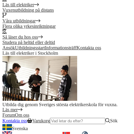
Läs till elektriker
Vuxenutbildning på distans
Våra utbildningar
Flera olika yrkesinriktningar
Så läser du hos oss
Studera på heltid eller deltid
Ansök
Utbildningsstart
Informationsträff
Kontakta oss
Läs till elektriker i Stockholm
Utbilda dig genom Sveriges största elektrikerskola för vuxna.
Läs mer
Forum
Om oss
Kontakta oss
Varukorg
Sök
Svenska