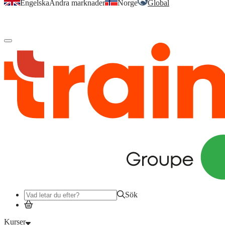
Engelska
Andra marknader
Norge
Global
Logga in
för att komma åt dina kurser, kompetensöversikt och mer.
Sök
Kurser