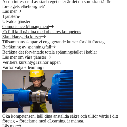
Är du intresserad av starta eget eller är det du som ska stå för
företagets elbehörighet?
Läs mer
Tjänster
Utvalda tjänster
Competence Management
Få full koll på dina medarbetares kompetens
Skräddarsydda kurser
Tillsammans skapar vi engagerande kurser för ditt företag
Beräkning av spänningsfall
Beräkna det förväntade totala spänningsfallet i kablar
Läs mer om våra tjänster
Verifiera kursintyg
Trainor-appen
Varför välja e-learning?
Öka kompetensen, håll dina anställda säkra och tillför värde i ditt
företag – fördelarna med eLearning är många.
Läs mer