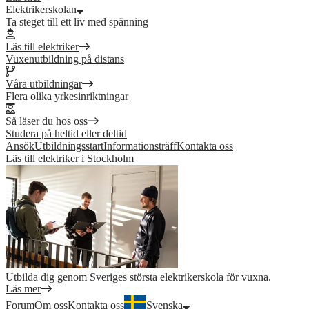
Elektrikerskolan
Ta steget till ett liv med spänning
Läs till elektriker
Vuxenutbildning på distans
Våra utbildningar
Flera olika yrkesinriktningar
Så läser du hos oss
Studera på heltid eller deltid
Ansök
Utbildningsstart
Informationsträff
Kontakta oss
Läs till elektriker i Stockholm
Utbilda dig genom Sveriges största elektrikerskola för vuxna.
Läs mer
Forum
Om oss
Kontakta oss
Svenska