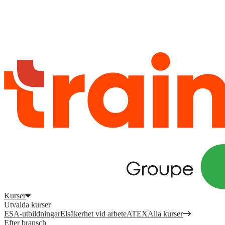
Logga in
för att komma åt dina kurser, kompetensöversikt och mer.
Registrera dig
Logga in
Kurser
Utvalda kurser
ESA-utbildningar
Elsäkerhet vid arbete
ATEX
Alla kurser
Efter bransch