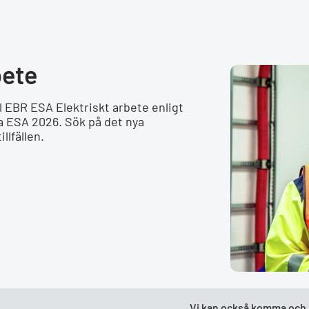
bete
l EBR ESA Elektriskt arbete enligt
 ESA 2026. Sök på det nya
llfällen.
Vi kan också komma och hå