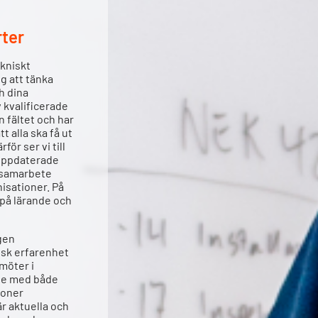
rter
ekniskt
g att tänka
h dina
 kvalificerade
 fältet och har
t alla ska få ut
för ser vi till
 uppdaterade
 samarbete
sationer. På
 på lärande och
igen
isk erfarenhet
möter i
te med både
ioner
 är aktuella och