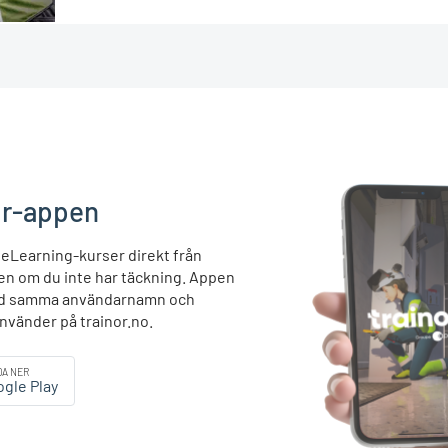
or-appen
 eLearning-kurser direkt från
ven om du inte har täckning. Appen
 med samma användarnamn och
nvänder på trainor.no.
DA NER
gle Play