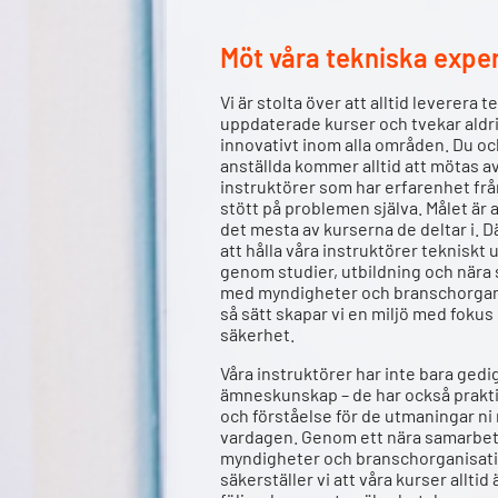
Möt våra tekniska expe
Vi är stolta över att alltid leverera t
uppdaterade kurser och tvekar aldri
innovativt inom alla områden. Du oc
anställda kommer alltid att mötas av
instruktörer som har erfarenhet från
stött på problemen själva. Målet är at
det mesta av kurserna de deltar i. Där
att hålla våra instruktörer tekniskt
genom studier, utbildning och nära
med myndigheter och branschorgani
så sätt skapar vi en miljö med fokus
säkerhet.
Våra instruktörer har inte bara ged
ämneskunskap – de har också prakt
och förståelse för de utmaningar ni 
vardagen. Genom ett nära samarbe
myndigheter och branschorganisat
säkerställer vi att våra kurser alltid