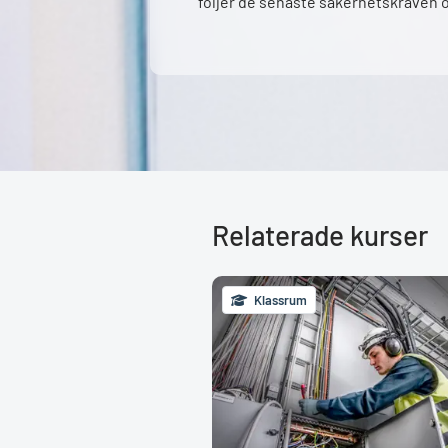
följer de senaste säkerhetskraven 
Relaterade kurser
Klassrum